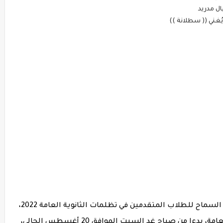
ال مدريد
يُغني (( سطلانة ))
أعلنت وزارة التربية والتعليم والتعليم الفني، السماح للطلاب المتقدمين في تظلمات الثانوية العامة 2022،
بالاطلاع على أوراق إجابات امتحانات الثانوية العامة، بدءا من صباح غدٍ السبت الموافق 20 أغسطس الحالي،