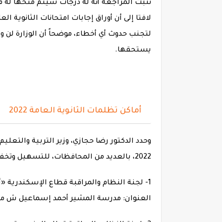
تثبت المراجعة أنه له درجات سيتم منحها له ف
لافتا إلى أن أوراق إجابات امتحانات الثانوية 
لتجنب حدوث أي أخطاء، موضحاً أن الوزارة لن 
يستحقها.
أماكن تظلمات الثانوية العامة 2022
وحدد الدكتور رضا حجازي، وزير التربية والتعليم
2022، بالعديد من المحافظات، للتسهيل وتخفيف الأعباء على أولياء الأمور وأبنائهم الطلاب، وهي كالتالي:
1- لجنة النظام والمراقبة قطاع الإسكندرية «أ
العنوان: مدرسة المشير أحمد إسماعيل ش منشأ بجوا