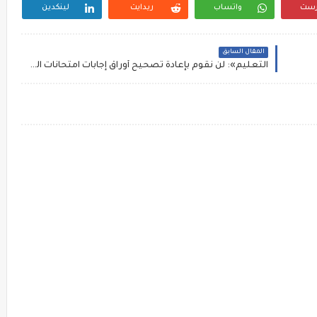
رست
واتساب
ريدايت
لينكدين
المقال السابق
التعليم»: لن نقوم بإعادة تصحيح أوراق إجابات امتحانات الثانوية العامة إلا بحكم محكمة