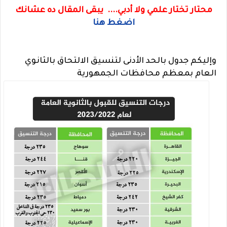
محتار تختار علمي ولا أدبي.... يبقى المقال ده عشانك
اضغط هنا
وإليكم جدول بالحد الأدنى لتنسيق الالتحاق بالثانوي
العام بمعظم محافظات الجمهورية