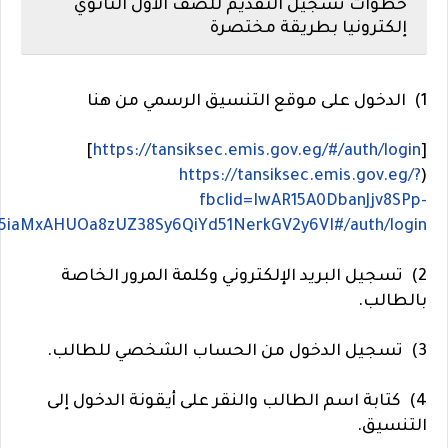
خطوات تسجيل التقديم للصف الأول الثانوي
إلكترونيا بطريقة مختصرة
1) الدخول على موقع التنسيق الرسمي من هنا
]
https://tansiksec.emis.gov.eg/#/auth/login
[
https://tansiksec.emis.gov.eg/?
(
fbclid=IwAR15A0DbanJjv8SPp-
5iaMxAHUOa8zUZ38Sy6QiYd51NerkGV2y6VI#/auth/login
2) تسجيل البريد الإلكتروني وكلمة المرور الخاصة
بالطالب.
3) تسجيل الدخول من الحساب الشخصي للطالب.
4) كتابة اسم الطالب والنقر على أيقونة الدخول إلى
التنسيق.