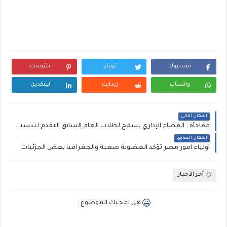
فيسبوك
تويتر
بنترست
واتساب
ريدايت
لينكدين
المقال التالي
مفاجأة : القضاء الإداري يسمح لطلاب العام السابق التقدم لتنسيق هذا العام
المقال السابق
أولياء أمور مصر تؤكد العضوية صعبة والجغرافيا بعض الجزئيات
أخر الأخبار
هل اعجبك الموضوع :