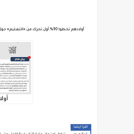
أولادهم تخطوا 90%.أول تحرك من «الت
اقرا ايضا