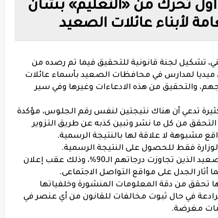
م تخطوا 90%.. أول تحرك من «التعليم» بشأن
عامة لأبناء عائلات الصعيد
فني، تشكيل لجنة قانونية للتحقيق فيما تم رصده من
ميديا لمدارس في محافظات الصعيد بأسماء عائلات
ئجهم، والتحقيق من هذه الادعاءات وغيرها وفي سير
كثيرة تدعي أن هناك نتيجتين لنفس رقم الجلوس، مؤكدة
لتحقق من كل ما نشر وتبين كذبه عن طريق التزوير
قع مشبوهة لا علاقة لها بالنتيجة الرسمية.
 الوزارة فقط للحصول على النتيجة الرسمية.
يشار إلى أن هناك عددًا من أبناء عائلات الصعيد الذين تجاوزت درجاتهم الـ90%، وذلك عقب إعلان
أنها تحقق من دقة المعلومات المنشورة وخلفياتها
الرادعة في حال ثبوت مخالفات للقانون من أي عنصر في
مات مغرضة.