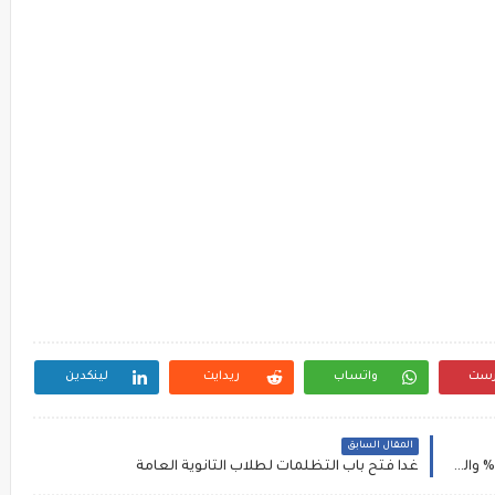
رست
واتساب
ريدايت
لينكدين
المقال السابق
الجمهورية تؤكد : الطب البشري 91.6% الاسنان 91.3% والعلاج الطبيعي 90.3% والصيدلة 89.8% والهندسة مرحله ثانيه
غدا فتح باب التظلمات لطلاب الثانوية العامة