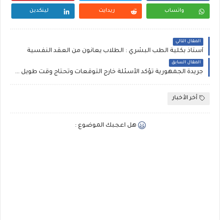
واتساب
ريدايت
لينكدين
المقال التالي
أستاذ بكلية الطب البشري : الطلاب يعانون من العقد النفسية
المقال السابق
جريدة الجمهورية تؤكد الأسئلة خارج التوقعات وتحتاج وقت طويل ومليئة بالألغازجريدة الجمهورية : الفيزياء كهربت طلاب الثانوية والتاريخ حيرهم ..الأسئلة خارج التوقعات وتحتاج وقت طويل ومليئة بالألغاز..ودموع واغماءات أمام اللجان
أخر الأخبار
هل اعجبك الموضوع :