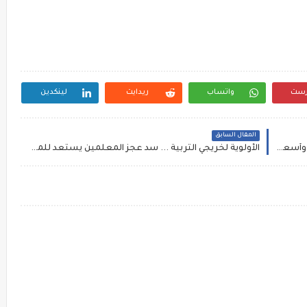
رست
واتساب
ريدايت
لينكدين
المقال السابق
تحرك برلمانى تجاه أسعار الكشف بالعيادات الخاصة وأسعارها وصلت ١٥٠٠ جنيه
الأولوية لخريجي التربية ... سد عجز المعلمين يستعد للمرحلة الثانية