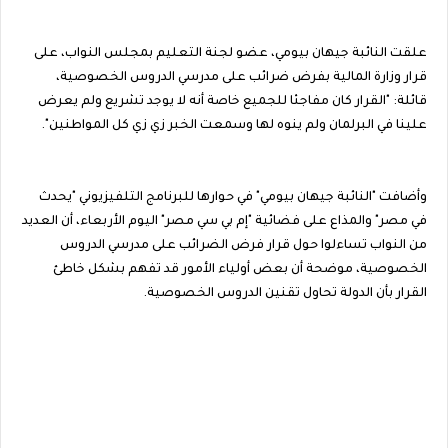
علقت النائبة جيهان بيومي، عضو لجنة التعليم بمجلس النواب، على
قرار وزارة المالية بفرض ضرائب على مدرسي الدروس الخصوصية،
قائلة: "القرار كان مفاجئا للجميع خاصة أنه لا يوجد تشريع ولم يعرض
علينا في البرلمان ولم ينوه لها وسمعت الخبر زي زي كل المواطنين".
وأضافت "النائبة جيهان بيومي" في حوارها للبرنامج التلفيزيوني "يحدث
في مصر" والمذاع على فضائية "إم بي سي مصر" اليوم الأربعاء، أن العديد
من النواب تساءلوا حول قرار فرض الضرائب على مدرسي الدروس
الخصوصية، موضحة أن بعض أولياء الأمور قد تفهم بشكل خاطئ
القرار بأن الدولة تحاول تقنين الدروس الخصوصية.