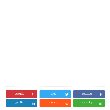
فيسبوك
تويتر
بنترست
واتساب
ريدايت
لينكدين