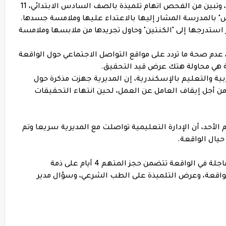
انتقل ضباط وحدة مباحث القسم إلى المدرسة، وتبين من الفحص اتهام تلميذة بالصف السادس الابتدائي، 11
 استدرجها إلى "الكنتين" وحاول تجريدها من ملابسها وملامسة
 عدم صحة ما تردد على مواقع التواصل الاجتماعي حول الواقعة
ة هي محاولة هتك عرض قيد التحقيق.
ربية والتعليم بالإسكندرية، إن المديرية جهزت مذكرة حول
م من أجل إيقاف العامل عن العمل، لحين انتهاء التحقيقات
الأحد، أن الإدارة التعليمية تواصلت مع المديرية سريعا وتم
حيال الواقعة.
وبالعرض على نيابة الدخيلة أصدرت 3 قرارات عاجلة في الواقعة تتضمن حجز المتهم 4 أيام على ذمة
لواقعة، وعرض التلميذة على الطب الشرعي، وسؤال مدير