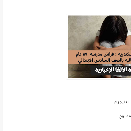
 التليجرام
 مفنوح