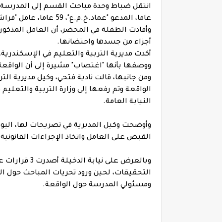
عاما، المدعو "عماد.خ.م.ع"، 59 عاما، عامل "فراش" بالمدرسة المشار إليها بالاعتداء عليها وملامسة جسدها.
وأفادت الطفلة في المحضر، أن العامل المذكور
أجزاء من جسدها واحتضانها.
أكدت مديرية التربية والتعليم في الإسكندرية،
ووصفها بأنها "اغتصاب" مشيرة إلى أن الواقع
ومن جانبها، قالت نادية فتحي، وكيل مديرية الت
الواقعة وتم رفعها إلى وزارة التربية والتعلي
النيابة العامة.
وأوضحت وكيل المديرية في تصريحات لها، اليوم 
القبض على العامل واتخاذ الإجراءات القانونية 
التحقيقات، لحين ورود تحريات المباحث حول ا
ومسئولي المدرسة حول الواقعة.