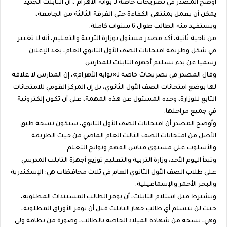
أوضح المصدر في تصريحات خاصة لـ"بوابة الأهرام"، أن التابلت الجديد
يمكن أن يعمل بمنتهى الكفاءة حتى الفرقة الثالثة من الجامعة،
ويستفيد منه الطالب طوال 6 سنوات كاملة.
من ناحية ثانية، أكد مصدر مسئول بوزارة التربية والتعليم، أنه لا تغيير
في شكل وطريقة امتحانات الصف الأول الثانوي العام، بعد الإعلان
رسميا عن بدء تسليم أجهزة التابلت للمدارس.
وقال المصدر في تصريحات خاصة لـ«بوابة الأهرام»، إن المدارس لا علاقة
لها بوضع امتحانات الصف الأول الثانوي، بل إن المركز القومي للامتحانات
التابع للوزارة، وحده المسئول عن هذه المهمة، على أن تكون إلكترونية
في جميع مراحلها.
وأوضح المصدر أن امتحانات الصف الأول الثانوي، ستكون نسخة طبق
الأصل من امتحانات الصف الثالث العام الماضي من حيث الطريقة
والأسلوب على مستوى قياس الفهم ونواتج التعلم.
وتبدأ اليوم الأحد، وزارة التربية والتعليم توزيع أجهزة التابلت المدرسي
على طلاب الصف الأول الثانوي العام في ثلاث محافظات هي: الإسكندرية
والبحر الأحمر والإسماعيلية.
ويشترط قبل استلام التابلت، أن يوفر الطالب المستندات المطلوبة،
حيث لن يتسلم أي طالب جهاز التابلت قبل أن يوفر الأوراق المطلوبة،
وهي، نسخة من شهادة الميلاد الخاصة بالطالب، وصورة من بطاقة ولى