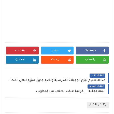
فيسبوك
تويتر
بنترست
واتساب
ريدايت
لينكدين
المقال التالي
غدا التعليم توزع الوجبات المدرسية وتضع جدول مؤرخ لباقي المحافظات في اربع
المقال السابق
اليوم بجنيه ... غرامة غياب الطلاب من المدارس
أخر الأخبار