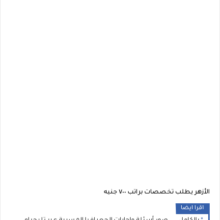
الأزهر يطلب تخصصات براتب ٧٠٠ جنيه
اقرا ايضا