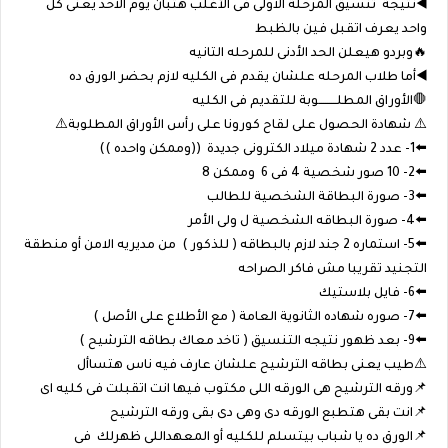
◀️نتيجة تنسيق المرحلة الاولى فى الأغلب هتبان يوم الاحد يعنى كل
واحد يعرف اتقبل فين بالظبط
🔥وبردو هيعلن الحد الأدنى للمرحله التانيه
◀️أما طلاب المرحله علشان يقدم فى الكليه لازم بحضر الورق ده
🛑الأوراق المطلـــــــــوبة للتقديم فى الكليه
⚠️ شهادة الحصول على لقاح كورونا على رأس الأوراق المطلوبة⚠️
⬅️1- عدد 2 شهادة ميلاد الكترونى جديدة ((وممكن واحده ))
⬅️2- 10 صور شخصية 4 فى 6 وممكن 8
⬅️3- صورة البطاقة الشخصية للطالب
⬅️4- صورة البطاقه الشخصية ل ولى الأمر
⬅️5- استماره 2 جند لازم بالبطاقه ( للذكور ) من مديريه الامن أو منطقة
التجنيد تقريبا مش فاكر الصراحه
⬅️6- فايل بلاستيك
⬅️7- صوره شهاده الثانوية العامة ( مع الأطلاع على الأصل )
⬅️9- بعد ظهور نتيجه التنسيق ( تاخد معاك بطاقه الترشيح )
⚠️طيب يعنى بطاقه الترشيح علشان عارف فيه ناس هتساأل
📌ورقه الترشيح هى الورقه اللى مكتوب فيها انت اتقبلت فى كليه اى
📌انت بقى هتطبع الورقه دى وهى دى بقى ورقه الترشيح
📌الورق ده يا شباب بيتسلم للكليه أو المعهداللى ظهرلك فى