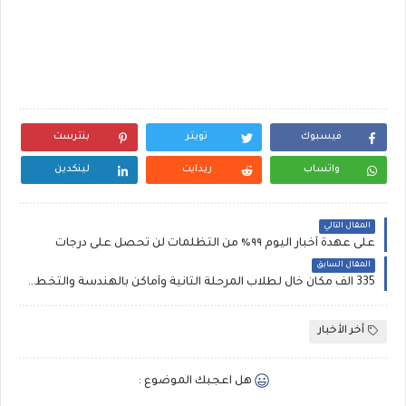
فيسبوك
تويتر
بنترست
واتساب
ريدايت
لينكدين
المقال التالي
على عهدة أخبار اليوم ٩٩٪ من التظلمات لن تحصل على درجات
المقال السابق
335 الف مكان خال لطلاب المرحلة الثانية وأماكن بالهندسة والتخطيط العمراني والطب البيطري والاعلام
أخر الأخبار
هل اعجبك الموضوع :